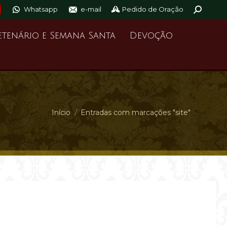
Whatsapp
e-mail
Pedido de Oração
Buscar
etenário e Semana Santa
Devoção
Você está aqui:
Início
Entradas com marcações "site"