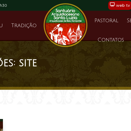
9h30
web tv
Pastoral
S
eu
Tradição
Contatos
ões:
site